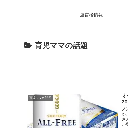
運営者情報
育児ママの話題
オ
育児ママの話題
2
ノ
か
さ
が