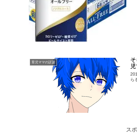
そ
育児ママの話題
児
2
ら
スポ